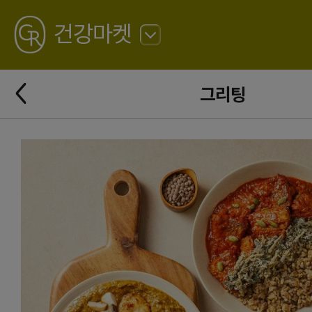
GREATING
건강마켓
뒤
로
가
뒤
기
그리팅
로
가
기